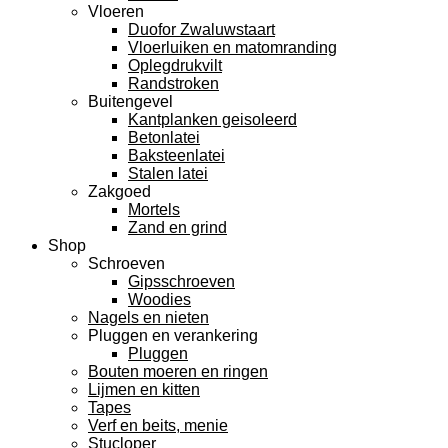
Vloeren
Duofor Zwaluwstaart
Vloerluiken en matomranding
Oplegdrukvilt
Randstroken
Buitengevel
Kantplanken geisoleerd
Betonlatei
Baksteenlatei
Stalen latei
Zakgoed
Mortels
Zand en grind
Shop
Schroeven
Gipsschroeven
Woodies
Nagels en nieten
Pluggen en verankering
Pluggen
Bouten moeren en ringen
Lijmen en kitten
Tapes
Verf en beits, menie
Stucloper