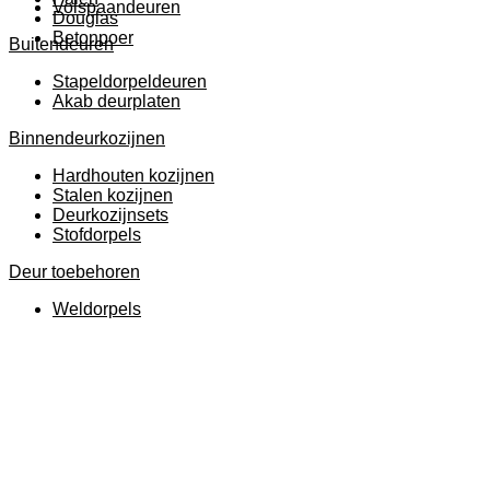
Volspaandeuren
Douglas
Betonpoer
Buitendeuren
Stapeldorpeldeuren
Akab deurplaten
Binnendeurkozijnen
Hardhouten kozijnen
Stalen kozijnen
Deurkozijnsets
Stofdorpels
Deur toebehoren
Weldorpels