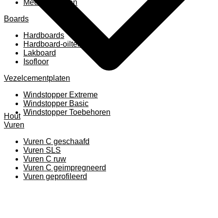
Meubelpanelen
Boards
Hardboards
Hardboard-oiltemperated
Lakboard
Isofloor
Vezelcementplaten
Windstopper Extreme
Windstopper Basic
Windstopper Toebehoren
Hout
Vuren
Vuren C geschaafd
Vuren SLS
Vuren C ruw
Vuren C geimpregneerd
Vuren geprofileerd