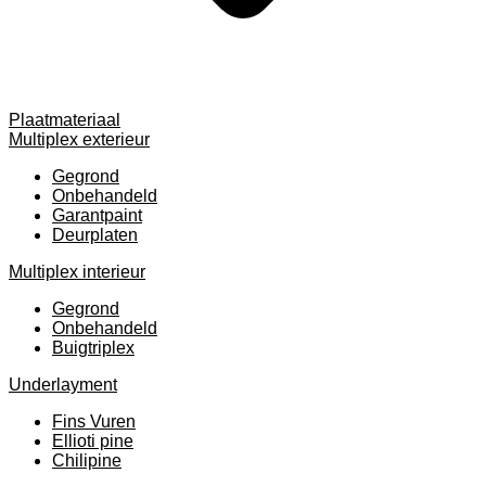
Plaatmateriaal
Multiplex exterieur
Gegrond
Onbehandeld
Garantpaint
Deurplaten
Multiplex interieur
Gegrond
Onbehandeld
Buigtriplex
Underlayment
Fins Vuren
Ellioti pine
Chilipine