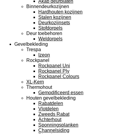
Akab deurplaten
Binnendeurkozijnen
Hardhouten kozijnen
Stalen kozijnen
Deurkozijnsets
Stofdorpels
Deur toebehoren
Weldorpels
Gevelbekleding
Trespa
Izeon
Rockpanel
Rockpanel Uni
Rockpanel Ply
Rockpanel Colours
XL-Kern
Thermohout
Gemodificeerd essen
Houten gevelbekleding
Rabatdelen
Vlotdelen
Zweeds Rabat
Achterhout
Sponningsplanken
Channelsiding