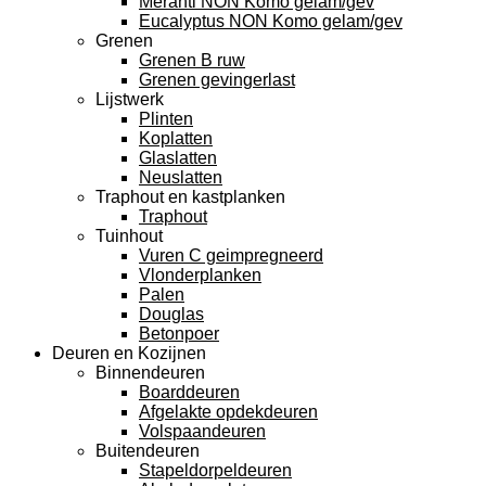
Meranti NON Komo gelam/gev
Eucalyptus NON Komo gelam/gev
Grenen
Grenen B ruw
Grenen gevingerlast
Lijstwerk
Plinten
Koplatten
Glaslatten
Neuslatten
Traphout en kastplanken
Traphout
Tuinhout
Vuren C geimpregneerd
Vlonderplanken
Palen
Douglas
Betonpoer
Deuren en Kozijnen
Binnendeuren
Boarddeuren
Afgelakte opdekdeuren
Volspaandeuren
Buitendeuren
Stapeldorpeldeuren