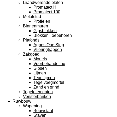
Brandwerende platen
Promatect H
Promatect 100
Metalstud
Profielen
Binnenmuren
Gipsblokken
Blokken Toebehoren
Plafonds
Agnes One Step
Vlieringtrappen
Zakgoed
Mortels
Voorbehandeling
Gipsen
Lijmen
Tegellijmen
Tegelvoegmortel
Zand en grind
Tegelelementen
Vensterbanken
Ruwbouw
Wapening
Bouwstaal
Staven