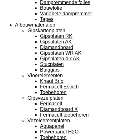
Dampremmende folies
Bouwfolie
Variabele dampremmer
Tapes
Afbouwmaterialen
Gipskartonplaten
Gipsplaten RK
Gipsplaten AK
Diamandboard
Gipsplaten WR AK
Gipsplaten 4 x AK
Stucplaten
Buiggips
Vloerelementen
Knauf Brio
Fermacell Estrich
Toebehoren
Gipsvezelplaten
Fermacell
Diamandboard X
Fermacell toebehoren
Vezelcementplaten
Aquapanel
Powerpanel H2O
Toebehoren