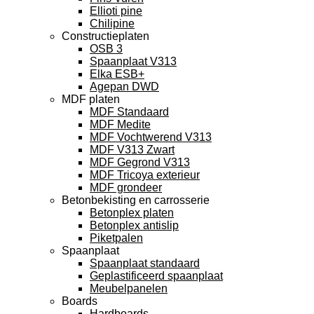
Ellioti pine
Chilipine
Constructieplaten
OSB 3
Spaanplaat V313
Elka ESB+
Agepan DWD
MDF platen
MDF Standaard
MDF Medite
MDF Vochtwerend V313
MDF V313 Zwart
MDF Gegrond V313
MDF Tricoya exterieur
MDF grondeer
Betonbekisting en carrosserie
Betonplex platen
Betonplex antislip
Piketpalen
Spaanplaat
Spaanplaat standaard
Geplastificeerd spaanplaat
Meubelpanelen
Boards
Hardboards