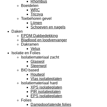
Rhombus
Boeidelen
WRC
Tricoya
Toebehoren gevel
Lijmen
Schoeven en nagels
Daken
EPDM Dakbedekking
Bladlood en loodvervanger
Dakramen
Velux
Isolatie en Folies
Isolatiemateriaal zacht
Glaswol
Steenwol
BIO based
Houtwol
Vlas isolatieplaten
Isolatiemateriaal hard
XPS isolatieplaten
PIR isolatieplaten
EPS isolatieplaten
Folies
Dampdoorlatende folies