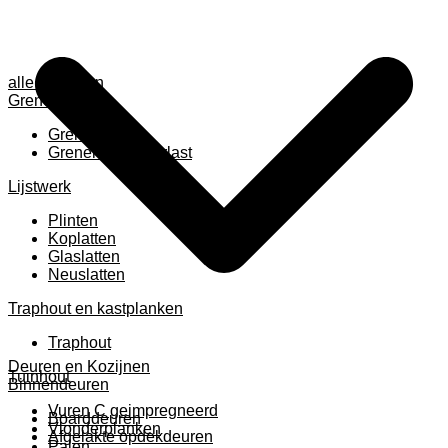
alle anzeigen
Grenen
Grenen B ruw
Grenen gevingerlast
Lijstwerk
Plinten
Koplatten
Glaslatten
Neuslatten
Traphout en kastplanken
Traphout
Deuren en Kozijnen
Tuinhout
Binnendeuren
Vuren C geimpregneerd
Boarddeuren
Vlonderplanken
Afgelakte opdekdeuren
Palen