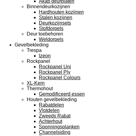
Akab deurplaten
Binnendeurkozijnen
Hardhouten kozijnen
Stalen kozijnen
Deurkozijnsets
Stofdorpels
Deur toebehoren
Weldorpels
Gevelbekleding
Trespa
Izeon
Rockpanel
Rockpanel Uni
Rockpanel Ply
Rockpanel Colours
XL-Kern
Thermohout
Gemodificeerd essen
Houten gevelbekleding
Rabatdelen
Vlotdelen
Zweeds Rabat
Achterhout
Sponningsplanken
Channelsiding