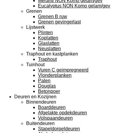
Meranti NON Komo gelam/gev
Eucalyptus NON Komo gelam/gev
Grenen
Grenen B ruw
Grenen gevingerlast
Lijstwerk
Plinten
Koplatten
Glaslatten
Neuslatten
Traphout en kastplanken
Traphout
Tuinhout
Vuren C geimpregneerd
Vlonderplanken
Palen
Douglas
Betonpoer
Deuren en Kozijnen
Binnendeuren
Boarddeuren
Afgelakte opdekdeuren
Volspaandeuren
Buitendeuren
Stapeldorpeldeuren