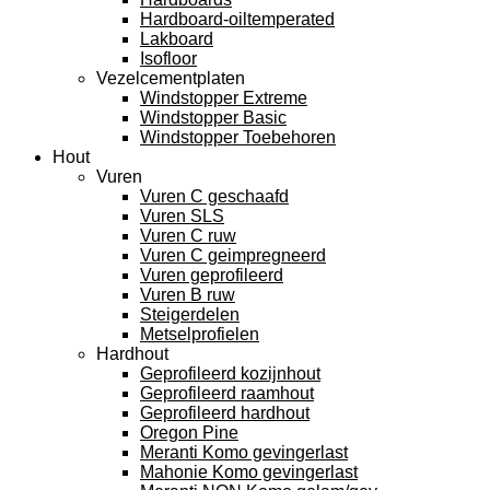
Hardboard-oiltemperated
Lakboard
Isofloor
Vezelcementplaten
Windstopper Extreme
Windstopper Basic
Windstopper Toebehoren
Hout
Vuren
Vuren C geschaafd
Vuren SLS
Vuren C ruw
Vuren C geimpregneerd
Vuren geprofileerd
Vuren B ruw
Steigerdelen
Metselprofielen
Hardhout
Geprofileerd kozijnhout
Geprofileerd raamhout
Geprofileerd hardhout
Oregon Pine
Meranti Komo gevingerlast
Mahonie Komo gevingerlast