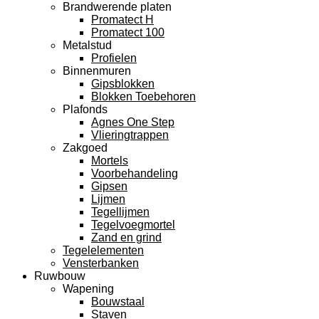
Brandwerende platen
Promatect H
Promatect 100
Metalstud
Profielen
Binnenmuren
Gipsblokken
Blokken Toebehoren
Plafonds
Agnes One Step
Vlieringtrappen
Zakgoed
Mortels
Voorbehandeling
Gipsen
Lijmen
Tegellijmen
Tegelvoegmortel
Zand en grind
Tegelelementen
Vensterbanken
Ruwbouw
Wapening
Bouwstaal
Staven