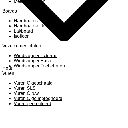
Meubelpanelen
Boards
Hardboards
Hardboard-oiltemperated
Lakboard
Isofloor
Vezelcementplaten
Windstopper Extreme
Windstopper Basic
Windstopper Toebehoren
Hout
Vuren
Vuren C geschaafd
Vuren SLS
Vuren C ruw
Vuren C geimpregneerd
Vuren geprofileerd