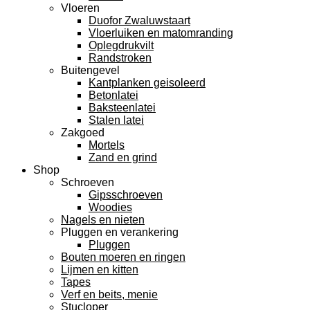
Vloeren
Duofor Zwaluwstaart
Vloerluiken en matomranding
Oplegdrukvilt
Randstroken
Buitengevel
Kantplanken geisoleerd
Betonlatei
Baksteenlatei
Stalen latei
Zakgoed
Mortels
Zand en grind
Shop
Schroeven
Gipsschroeven
Woodies
Nagels en nieten
Pluggen en verankering
Pluggen
Bouten moeren en ringen
Lijmen en kitten
Tapes
Verf en beits, menie
Stucloper