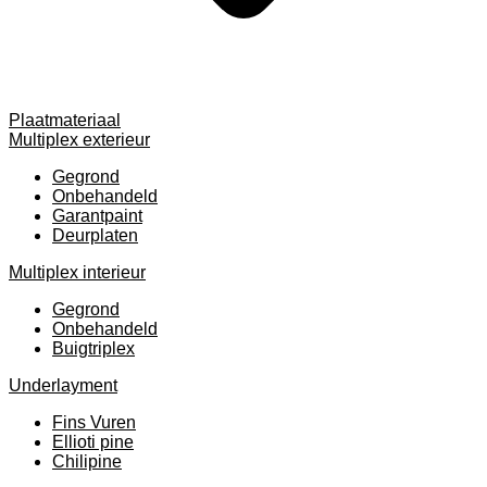
Plaatmateriaal
Multiplex exterieur
Gegrond
Onbehandeld
Garantpaint
Deurplaten
Multiplex interieur
Gegrond
Onbehandeld
Buigtriplex
Underlayment
Fins Vuren
Ellioti pine
Chilipine