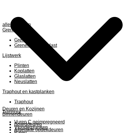
alle anzeigen
Grenen
Grenen B ruw
Grenen gevingerlast
Lijstwerk
Plinten
Koplatten
Glaslatten
Neuslatten
Traphout en kastplanken
Traphout
Deuren en Kozijnen
Tuinhout
Binnendeuren
Vuren C geimpregneerd
Boarddeuren
Vlonderplanken
Afgelakte opdekdeuren
Palen