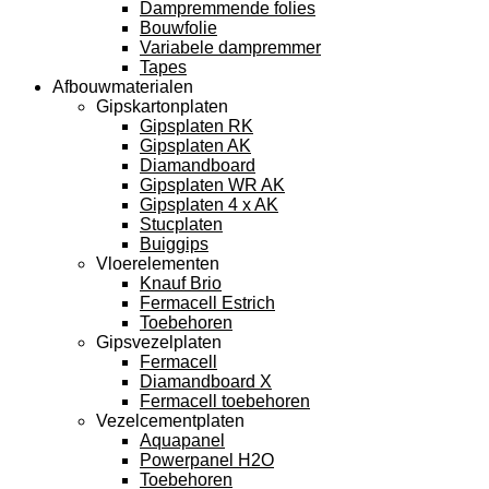
Dampremmende folies
Bouwfolie
Variabele dampremmer
Tapes
Afbouwmaterialen
Gipskartonplaten
Gipsplaten RK
Gipsplaten AK
Diamandboard
Gipsplaten WR AK
Gipsplaten 4 x AK
Stucplaten
Buiggips
Vloerelementen
Knauf Brio
Fermacell Estrich
Toebehoren
Gipsvezelplaten
Fermacell
Diamandboard X
Fermacell toebehoren
Vezelcementplaten
Aquapanel
Powerpanel H2O
Toebehoren