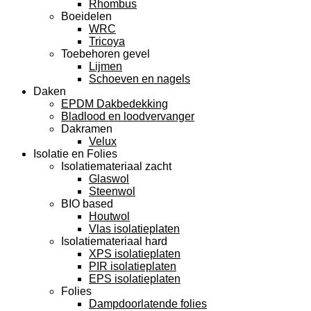
Rhombus
Boeidelen
WRC
Tricoya
Toebehoren gevel
Lijmen
Schoeven en nagels
Daken
EPDM Dakbedekking
Bladlood en loodvervanger
Dakramen
Velux
Isolatie en Folies
Isolatiemateriaal zacht
Glaswol
Steenwol
BIO based
Houtwol
Vlas isolatieplaten
Isolatiemateriaal hard
XPS isolatieplaten
PIR isolatieplaten
EPS isolatieplaten
Folies
Dampdoorlatende folies