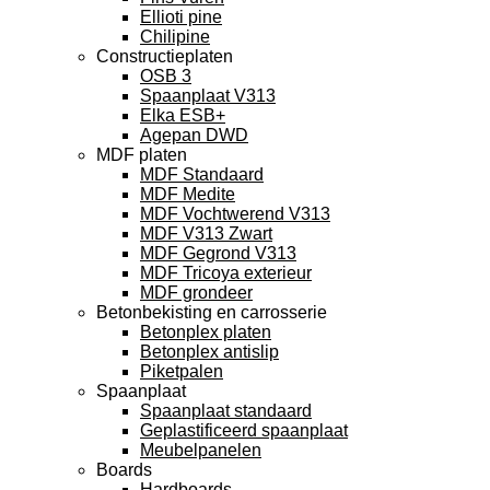
Ellioti pine
Chilipine
Constructieplaten
OSB 3
Spaanplaat V313
Elka ESB+
Agepan DWD
MDF platen
MDF Standaard
MDF Medite
MDF Vochtwerend V313
MDF V313 Zwart
MDF Gegrond V313
MDF Tricoya exterieur
MDF grondeer
Betonbekisting en carrosserie
Betonplex platen
Betonplex antislip
Piketpalen
Spaanplaat
Spaanplaat standaard
Geplastificeerd spaanplaat
Meubelpanelen
Boards
Hardboards