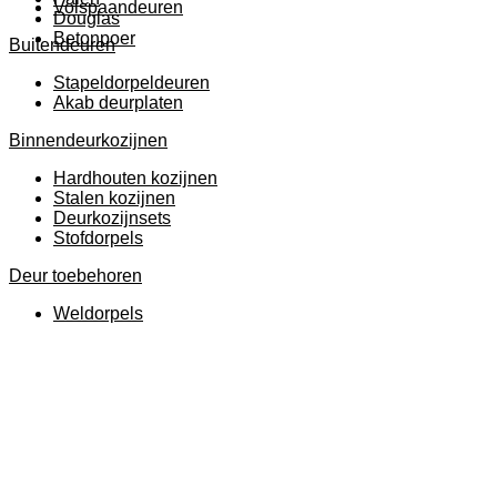
Volspaandeuren
Douglas
Betonpoer
Buitendeuren
Stapeldorpeldeuren
Akab deurplaten
Binnendeurkozijnen
Hardhouten kozijnen
Stalen kozijnen
Deurkozijnsets
Stofdorpels
Deur toebehoren
Weldorpels